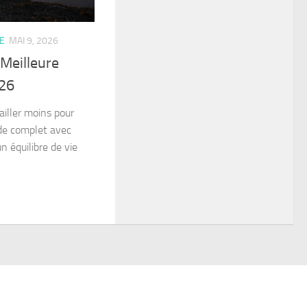
E
MAI 9, 2026
 Meilleure
26
iller moins pour
de complet avec
n équilibre de vie