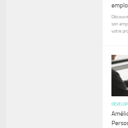
emplo
Découvre
son empl
votre pro
DÉVELOP
Amélio
Perso