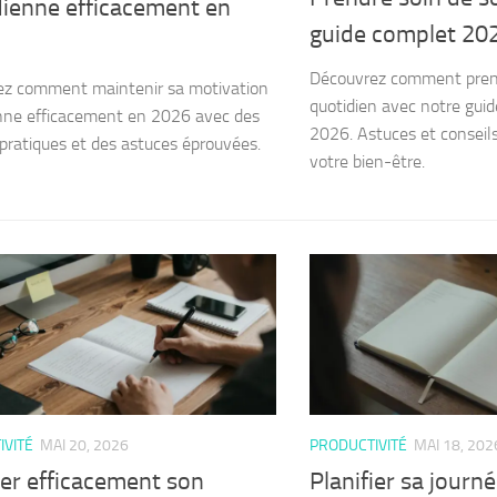
dienne efficacement en
guide complet 20
Découvrez comment prend
ez comment maintenir sa motivation
quotidien avec notre gui
nne efficacement en 2026 avec des
2026. Astuces et conseils
 pratiques et des astuces éprouvées.
votre bien-être.
IVITÉ
MAI 20, 2026
PRODUCTIVITÉ
MAI 18, 202
ier efficacement son
Planifier sa journ