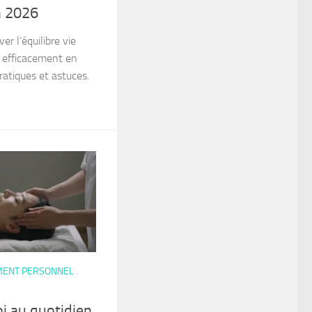
n 2026
r l’équilibre vie
e efficacement en
atiques et astuces.
MENT PERSONNEL
oi au quotidien