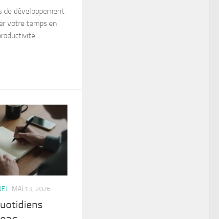
s de développement
er votre temps en
roductivité.
NEL
MAI 13, 2026
quotidiens