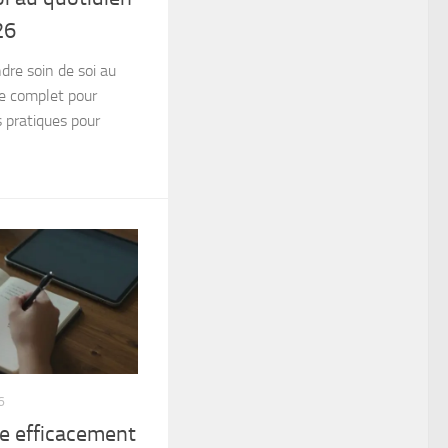
26
re soin de soi au
de complet pour
 pratiques pour
6
ée efficacement