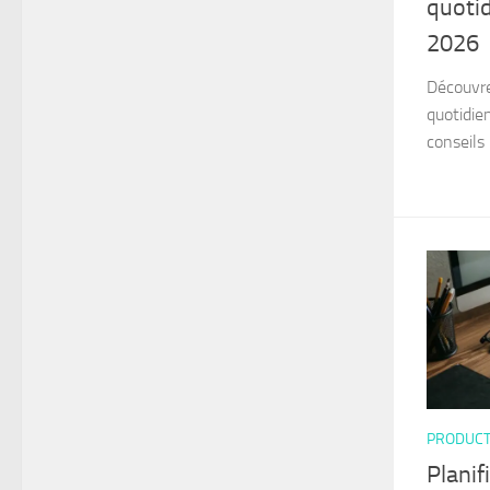
quoti
2026
Découvr
quotidie
conseils
PRODUCT
Planif