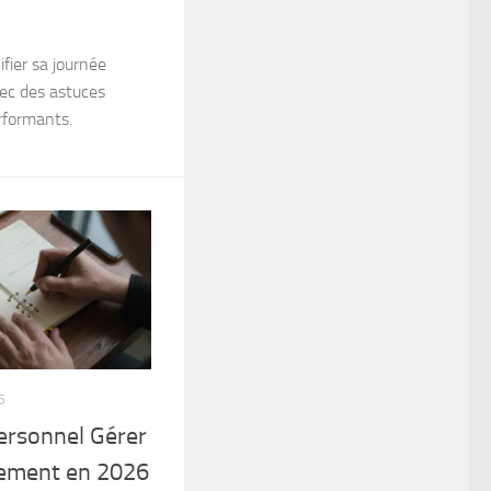
ier sa journée
ec des astuces
erformants.
6
rsonnel Gérer
cement en 2026