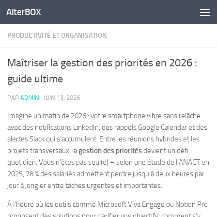
AlterBOX
Skip to content
PRODUCTIVITÉ ET ORGANISATION
Maîtriser la gestion des priorités en 2026 :
guide ultime
PAR
ADMIN
·
JUIN 13, 2026
Imagine un matin de 2026 : votre smartphone vibre sans relâche
avec des notifications LinkedIn, des rappels Google Calendar et des
alertes Slack qui s’accumulent. Entre les réunions hybrides et les
projets transversaux, la
gestion des priorités
devient un défi
quotidien. Vous n’êtes pas seul(e) – selon une étude de l’ANACT en
2025, 78 % des salariés admettent perdre jusqu’à deux heures par
jour à jongler entre tâches urgentes et importantes.
À l’heure où les outils comme Microsoft Viva Engage ou Notion Pro
proposent des solutions pour clarifier vos objectifs, comment s’y