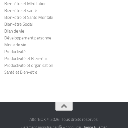
Bien-être et Méditation
Bien-être et santé
Bien-être et Santé Mentale
Bien-être Social
Bilan de vie
Développement personnel
Mode de vie
Productivité
Productivité et Bien-être
Productivité et organisation
Santé et Bien-être
AlterBOX © 2026. Tous droits réservés.
Fièrement propulsé par
- Conçu par
Thème Hueman